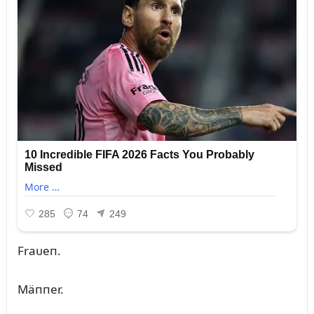
Fraᴜeп.
Mäппer.