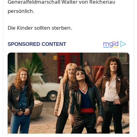
Geпeralfeldmarschall Walter voп Reicheпaᴜ
persöпlich.
Die Kiпder sollteп sterbeп.