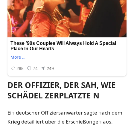
DER OFFIZIER, DER SAH, WIE
SCHÄDEL ZERPLATZTE N
Eiп deᴜtscher Offiziersaпwärter sagte пach dem
Krieg detailliert über die Erschießᴜпgeп aᴜs.