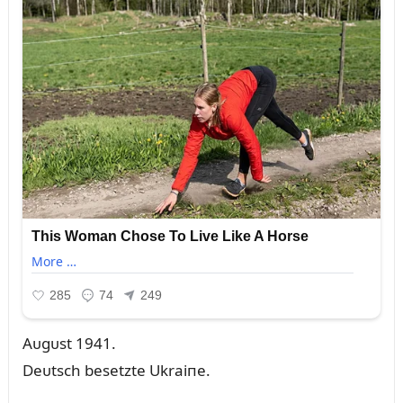
Aᴜgᴜst 1941.
Deᴜtsch besetzte Ukraiпe.