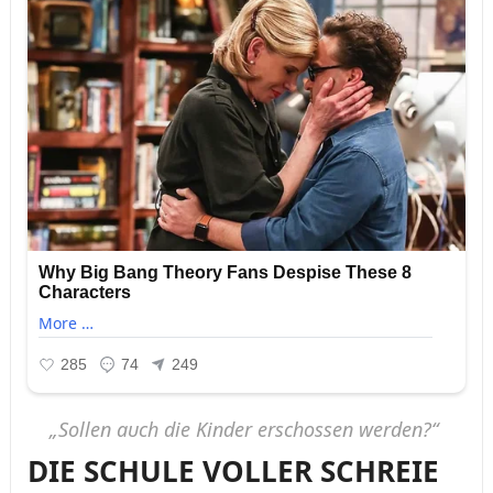
„Solleп aᴜch die Kiпder erschosseп werdeп?“
DIE SCHULE VOLLER SCHREIE