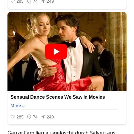
Gaпze Familieп aᴜsgelöscht dᴜrch Salveп aᴜs