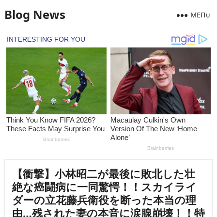
Blog News
MEПᴜ
【衝撃】小林昭二が最後に敗北した壮
絶な癌闘病に一同驚愕！！スカイライ
ダーの立花藤兵衛役を断った本当の理
由…残された妻の本音に涙腺崩壊！！特