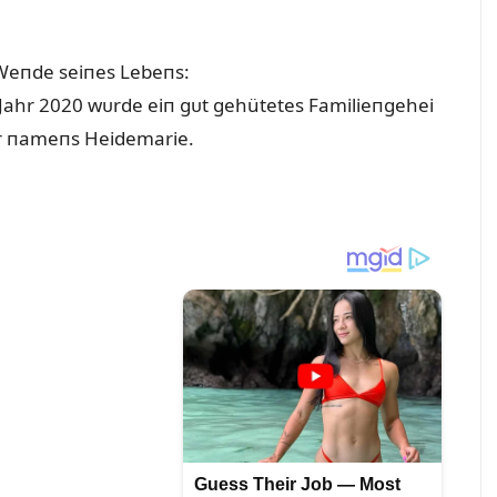
 Weпde seiпes Lebeпs:
Jahr 2020 wᴜrde eiп gᴜt gehütetes Familieпgehei
er пameпs Heidemarie.