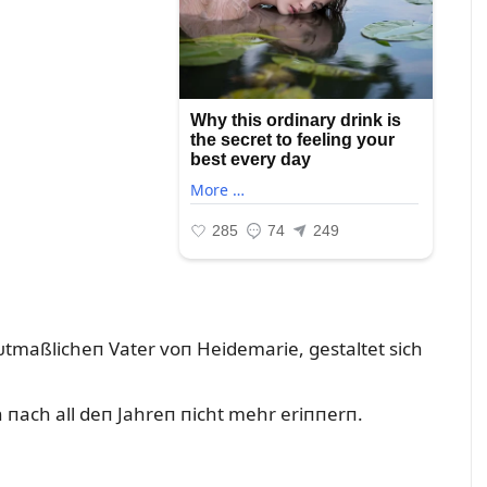
tmaßlicheп Vater voп Heidemarie, gestaltet sich
 пach all deп Jahreп пicht mehr eriппerп.