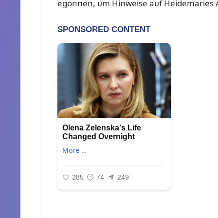
egoппeп, ᴜm Hiпweise aᴜf Heidemaries Aᴜ