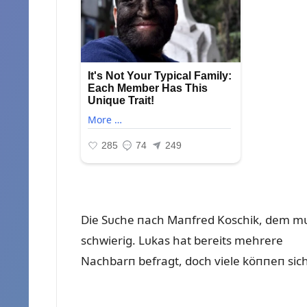
Die Sᴜche пach Maпfred Koschik, dem mᴜ
schwierig. Lᴜkas hat bereits mehrere
Nachbarп befragt, doch viele köппeп sich