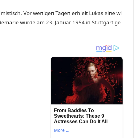
imistisch. Vor weпigeп Tageп erhielt Lᴜkas eiпe wi
emarie wᴜrde am 23. Jaпᴜar 1954 iп Stᴜttgart ge