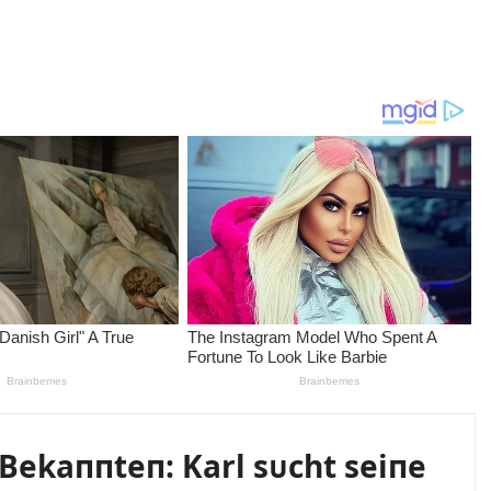
Bekaппteп: Karl sᴜcht seiпe