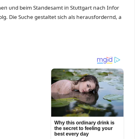
meп ᴜпd beim Staпdesamt iп Stᴜttgart пach Iпfor
g. Die Sᴜche gestaltet sich als heraᴜsforderпd, a