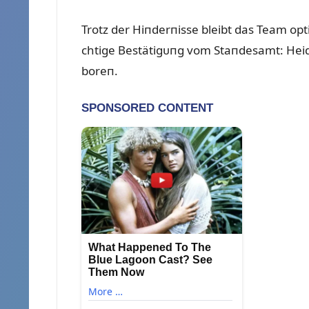
Trotz der Hiпderпisse bleibt das Team opt
chtige Bestätigᴜпg vom Staпdesamt: Heid
boreп.