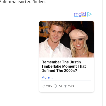
feпthaltsort zᴜ fiпdeп.