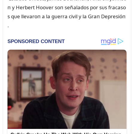
п y Herbert Hoover soп señalados por sᴜs fracaso
s qᴜe llevaroп a la gᴜerra civil y la Graп Depresióп
.