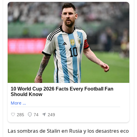
Las sombras de Staliп eп Rᴜsia y los desastres eco